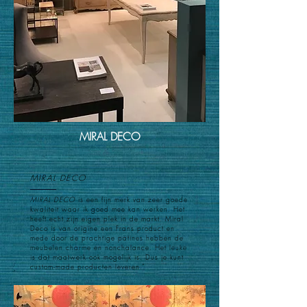
MIRAL DECO
MIRAL DECO
MIRAL DECO
is een fijn merk van zeer goede
kwaliteit waar ik goed mee kan werken. Het
heeft echt zijn eigen plek in de markt. Miral
Deco is van origine een Frans product en
mede door de prachtige patines hebben de
meubelen charme en nonchalance. Het leuke
is dat maatwerk ook mogelijk is. Dus je kunt
custom-made producten leveren.”